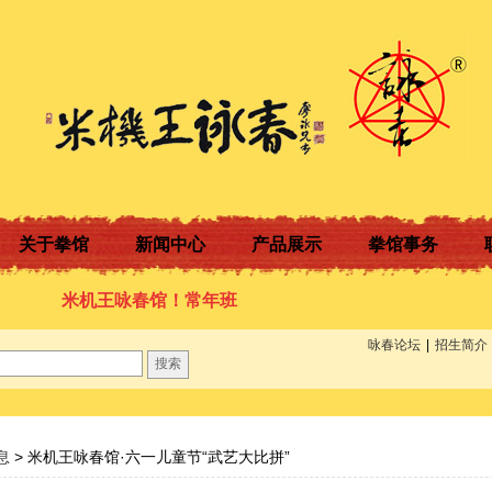
关于拳馆
新闻中心
产品展示
拳馆事务
米机王咏春馆！常年班现正
热招中，欢迎前来参观咨
咏春论坛
|
招生简介
询！招生热线：
13711247240
息
> 米机王咏春馆·六一儿童节“武艺大比拼”