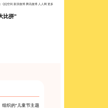
：
QQ空间
新浪微博
腾讯微博
人人网
更多
大比拼”
组织的“儿童节主题