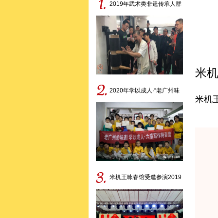
2019年武术类非遗传承人群
研培班——米机王咏春拳
米机
2020年学以成人·“老广州味
米机
道”非遗研学活动
米机王咏春馆受邀参演2019
年第九届广府庙会中华武术
展演专场