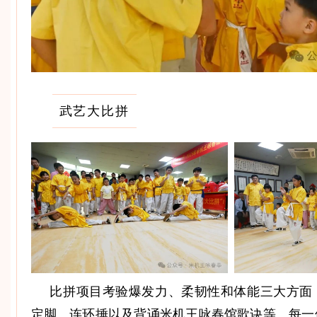
武艺大比拼
比拼项目考验爆发力、柔韧性和体能三大方面
定脚、连环捶以及背诵米机王咏春馆歌诀等。每一